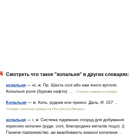
Смотреть что такое "копальня" в других словарях:
копальня
— ні, ж. Пр. Шахта солі або кам яного вугілля.
Копальня ропи (бурова нафти) …
Словник лемківскої говірки
Копальня
— ж. Копь, рудник или прииск. Даль, И: 157 …
Словарь золотого промысла Российской Империи
копальня
— і, ж. Система підземних споруд для добування
корисних копалин (руди, солі, благородних металів тощо). ||
Гірниче підприємство, де видобувають корисні копалини …