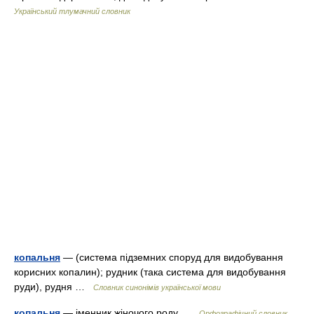
Український тлумачний словник
копальня
— (система підземних споруд для видобування
корисних копалин); рудник (така система для видобування
руди), рудня …
Словник синонімів української мови
копальня
— іменник жіночого роду …
Орфографічний словник