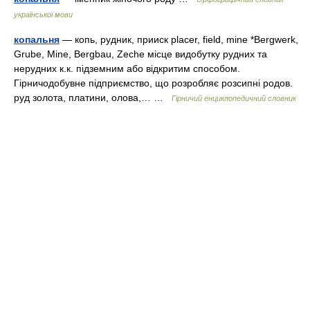
української мови
копальня
— копь, рудник, прииск placer, field, mine *Bergwerk,
Grube, Mine, Bergbau, Zeche місце видобутку рудних та
нерудних к.к. підземним або відкритим способом.
Гірничодобувне підприємство, що розробляє розсипні родов.
руд золота, платини, олова,… …
Гірничий енциклопедичний словник