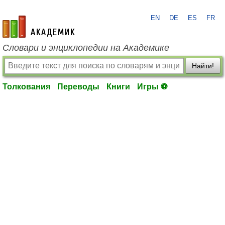
EN
DE
ES
FR
academic.ru
Словари и энциклопедии на Академике
Найти!
Толкования
Переводы
Книги
Игры ⚽