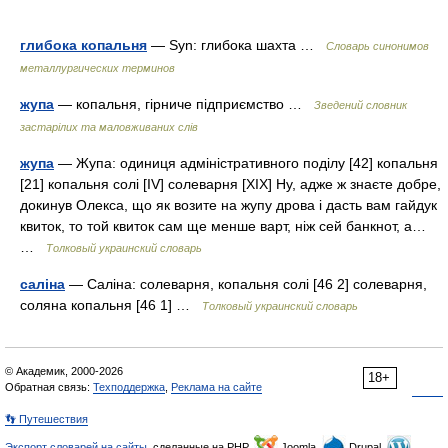
глибока копальня
— Syn: глибока шахта …
Словарь синонимов
металлургических терминов
жупа
— копальня, гірниче підприємство …
Зведений словник
застарілих та маловживаних слів
жупа
— Жупа: одиниця адміністративного поділу [42] копальня
[21] копальня солі [IV] солеварня [XIX] Ну, адже ж знаєте добре,
докинув Олекса, що як возите на жупу дрова і дасть вам гайдук
квиток, то той квиток сам ще менше варт, ніж сей банкнот, а…
…
Толковый украинский словарь
саліна
— Саліна: солеварня, копальня солі [46 2] солеварня,
соляна копальня [46 1] …
Толковый украинский словарь
© Академик, 2000-2026
18+
Обратная связь:
Техподдержка
,
Реклама на сайте
👣 Путешествия
Экспорт словарей на сайты
, сделанные на PHP,
Joomla,
Drupal,